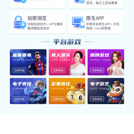
攻击方案，使得团队在比赛中能够更加有效地渗透对
方防线。
此外，深圳队还加强了传控配合，通过快速传递和位
置互换来撕破对方防线。这种战术上的灵活性使得球
队在进攻端显得更加多样化，有效提高了破解防守的
成功率，同时也为布朗提供了更多施展才华的空间。
2、布朗的出色表现
作为深圳队的重要前锋，布朗在本赛季展现出了极高
的竞技状态。他不仅具备强大的个人能力，还能很好
地融入团队之中，为球队贡献稳定的得分。在最近几
场比赛中，他凭借快速的突破和敏锐的位置感，不断
制造威胁，为球队打开胜利之门。