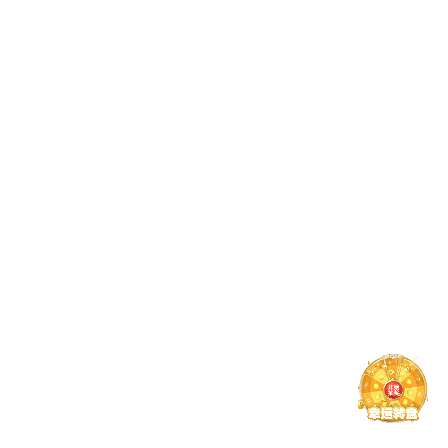
布朗在技术层面上也不断进步，他不仅能打破对方防
线，还能创造机会给其他队友。这样的双重威胁，使
得防守者不得不分散注意力，从而减轻了其他队员面
对防守时所承受的压力。他常常利用自己的速度与灵
活性，在边路找到空档，然后迅速切入禁区，为自己
或他人制造射门良机。
值得一提的是，布朗在心理素质方面同样出色。他能
够在关键时刻挺身而出，无论是面对单刀机会还是罚
球时，他都能保持冷静，将球送入网窝。这种强大的
心理素质，使他成为了球队不可或缺的一部分，对整
个团队士气也起到了积极推动作用。
3、团队进攻体系构建
为了最大限度地发挥布朗及其他球员的潜力，深圳队