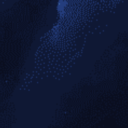
以看到19岁中卫卢西亚自加盟巴黎圣日耳曼以来，不仅展现出
战之中。他在与朗斯那场比赛中的优异表现，无疑证明了自己是
能力都值得称道。此外，在恩里克主教练眼中，他更是未来的重
前提到的发展方向以及期望，可以预见，在不久的将来，如果能够继续
位年轻才俊必将在足坛崭露头角，为巴黎圣日耳曼书写新的辉煌