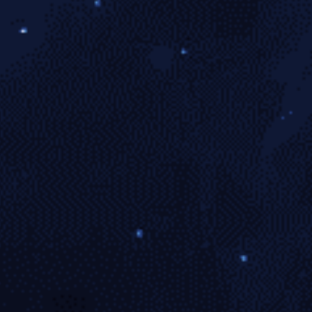
延伸阅读
1.
纽卡斯尔坚决标价1亿英镑出售托纳利避免
2026-07-20
2.
库里2019年分区决赛场均365分创历史科比
2026-07-07
3.
国米计划以2000万至2500万欧出售弗拉泰西
2026-07-08
4.
普雷斯蒂谈亚历山大与邓肯的谦逊特质与外
2026-08-04
5.
昨晚波士顿安宁无事英格兰球迷全体平安未