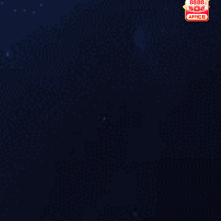
了卓越个人才能，同时
一名值得信赖的新星，
要棋子，有望成为球队
保持积极心态并充分吸
篇章！
下一篇：
英超争冠白热化西汉姆紧追热刺蓝