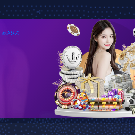
App
关于我们
体育报道
带您畅享全球体
门体育项目。
容实时更新
。