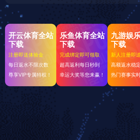
1、卢西亚
作为一名19岁的中卫
的控球能力。这使得
平，能够准确地将球
此外，卢西亚在防守
线。这种敏锐的嗅觉
性。
他的年龄虽然仍然很
错，这对于一名年轻
2、卢西亚
加盟巴黎圣日耳曼后
和调度的任务。在恩