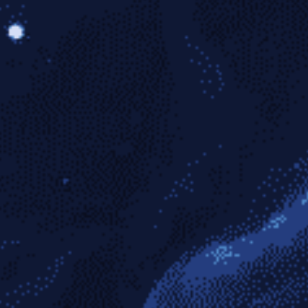
表现，而恩里克更是给予了高度评价。他指出：“卢西亚是一位
可，不仅体现了他当晚优秀发挥，也为其今后的发展奠定了基础
对未来发展的期待
显然看到了卢西亚身上的无限可能性。他认为，这位年轻中卫不
队核心成员。因此，在接下来的训练和赛事安排中，会给予他更
素质和抗压能力，恩里克也会安排一些高强度、高压力环境下的
活。经过这些努力，相信他的综合实力将会得到显著提高，从而
，如果能继续保持目前的发展势头，以及正确处理好自身各项技
看到一个更加成熟、更加强大的卢西亚站在世界足球舞台上发光