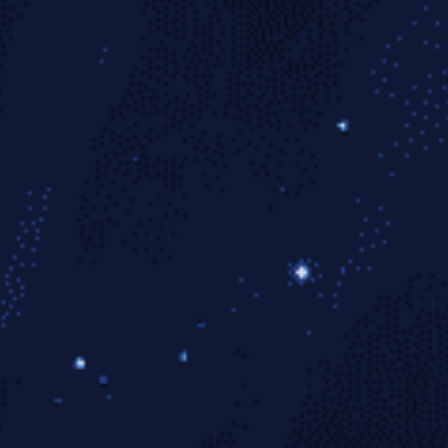
默契配合，卢西亚能够有效地打破对手防线，为前锋创造更多机
前场的重要桥梁。这种多功能性，使得他在比赛中扮演了不可或
不断积累，卢西亚逐渐掌握了如何根据不同对手调整自己的位置
为了恩里克非常信赖的一名年轻中卫，也为球队带来了更多战术
赛中的出色表现
重要比赛中，卢西亚凭借自己的出色表现赢得了全场瞩目。在这
前锋的威胁进攻，还通过精准传球启动了多次反击。这场比赛无
前的一次精彩拦截，更是让全场观众为之惊叹。当时，对方前锋
巧妙铲出，这一瞬间直接改变了比赛走势。这样关键性的发挥，