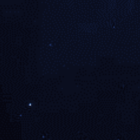
2026-07-27
6.
希顿续约曼联至2027年6月40岁门将继续为
2026-07-05
7.
梅西笑容灿烂前往亚特兰大备战18决赛对阵
2026-07-26
8.
德隆认为杰伦威比切特更具价值交易字母哥
2026-06-28