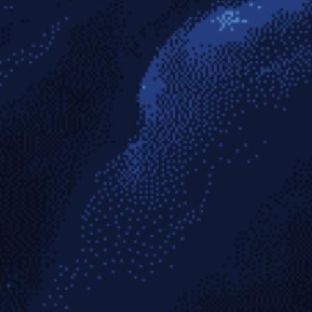
轻人敢于挑战权威，通过自身努力赢得机会，从而推动着英超整
来越重视青训体系建设，为未来储备优秀人才奠定基础。
一个关于机遇与挑战并存的发展故事。在接下来的时间里，我们期待
这也将吸引更广泛受众关注这一全球最顶尖足球联赛，不断提升
超争冠形势严峻且充满悬念。随着西汉姆不断逼近热刺，加之切
漫着激烈竞争氛围。而这种情况无疑让观众倍感期待，因为每一
节都不能被忽略。因此，无论是哪支球队，都必须全力以赴，以
随着各种因素交织作用下，英超将继续以独特魅力吸引全球目光
兴力量，都有机会书写自己的传奇故事。而我们则期待见证这些
！