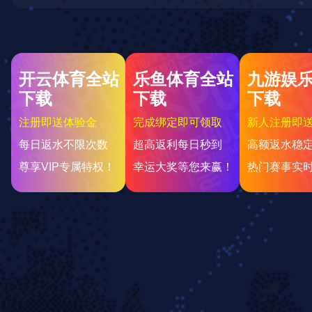
为读者呈现一个全面
1、西汉姆
本赛季西汉姆联队展
通过稳定的防守与高
态使得他们能够紧紧
此外，西汉姆联队在
精神打出精彩战役。
姆联队完全有能力继
然而，要想真正超越
补阵容深度，将是他们
表现，实现俱乐部历
2、切尔西