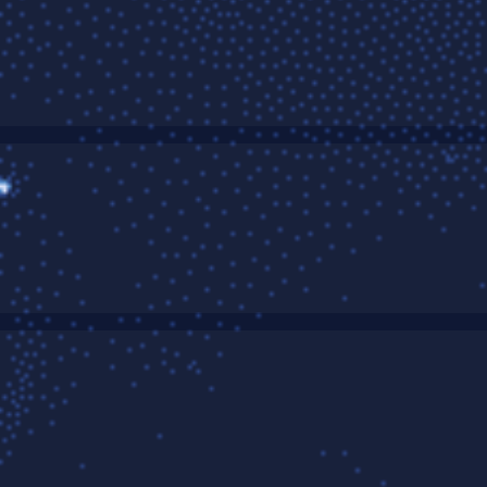
冠白热化西汉姆紧追热刺蓝军成
2026-06-30 13:42
36 次阅读
首页
/
体育报道
竞争愈发激烈，各支球队的争冠之路充满了悬念。当前赛季，西
在积分榜上缩小差距。同时，切尔西作为传统豪门，在这场争冠
接影响到其他球队的排名和走势。本篇文章将从四个方面深入探
热刺的追赶态势、蓝军切尔西的重要性、各队之间的竞争关系，