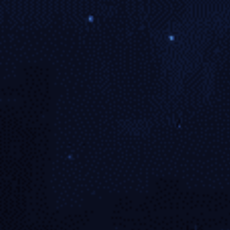
3.
八村塁谈加盟湖人初衷与球队频繁人员变动
2026-07-09
4.
佛得角记者信心满满誓言挑战阿根廷力争惊
2026-07-25
5.
森林队成功交易安德森两年内赚取超过一亿
2026-07-31
6.
世界杯首轮巨星闪耀凯恩哈兰德双响梅西上
2026-07-15
7.
企业家里克尔梅承诺若当选皇马主席将引进
2026-06-24
8.
英超争冠白热化西汉姆紧追热刺蓝军成关键
2026-06-30