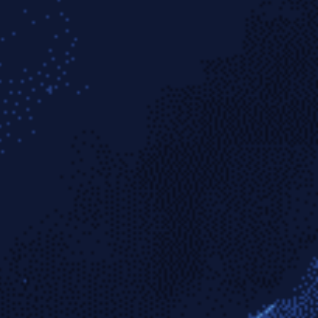
变数。虽然他们近期状
级球员，在任何时候都
重要因素。如果蓝军能
，同时也会影响到其他
团队应当加强与球员之
球员潜力，将会给球队
赛都充满悬念。不仅是
例如，一些处于保级边