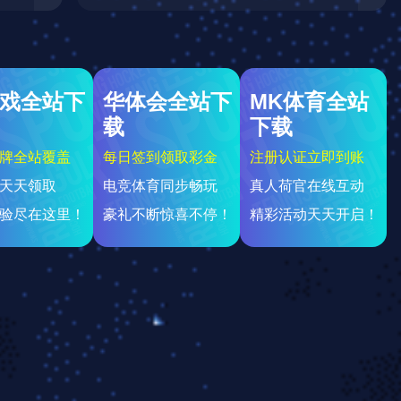
一套有效的战术体系。
对手感到压力。这种状
时，总能以顽强不屈的
。随着赛季深入，西汉
键位置上引援，加强替
的漫长赛季中保持稳定