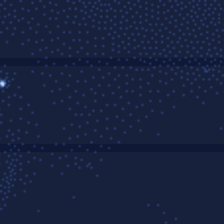
战术缺乏连贯性明星球员的缺
2026-06-17 22:51
47 次阅读
首页
/
体育报道
足球俱乐部的表现备受关注，尤其是在战术连贯性和球员缺席对
的分析，皇马在本赛季面临着严重的战术问题，这不仅体现在比
中。明星球员的缺席，如本泽马、贝尔等人的伤病或转会，对球
熟的战术架构出现崩溃迹象。本文将从四个方面探讨这一现象，