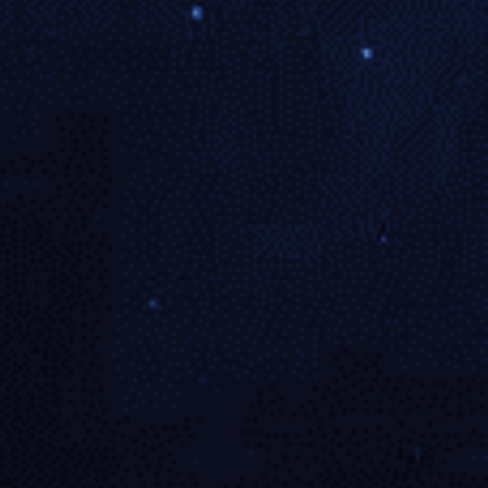
3.
森林队成功交易安德森两年内赚取超过一亿
2026-07-31
4.
皮尔斯分析杜兰特与火箭关系破裂奇才应考
2026-07-02
5.
佛得角记者信心满满誓言挑战阿根廷力争惊
2026-07-25
6.
卡斯尔22岁前季后赛助攻创历史第二超越科
2026-07-30
7.
昨晚波士顿安宁无事英格兰球迷全体平安未
2026-07-27
8.
申京社媒总结赛季感慨为队伍骄傲再创辉煌
2026-06-23