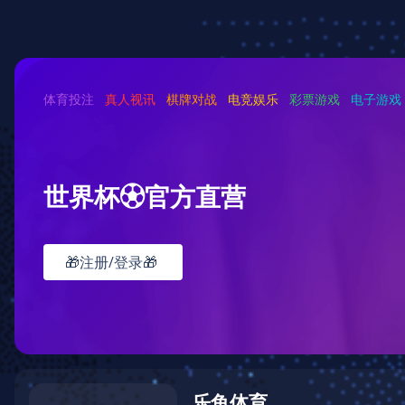
beat365官方网站入口
育盛事
专业平台，数据精准，
高清直播
覆盖热
聚焦足球、篮球、电竞等赛事，
每日内
极速访问
下载APP