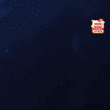
当主力因伤病无法参赛
，也难以实现理想效
系崩溃”这一观点并非
中的瓶颈，都深刻影响
面临前所未有的挑战。
强青年人才培养以及提
大俱乐部能够早日走出