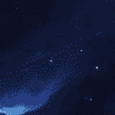
替补选手并没有得到
时，这些替补自然难
综上所述，如果教练
果。因此，加强教练
总结：
通过上述分析，我们可
无凭无据。从多个维
着皇家马德里的整体
要想扭转当前困境，
升教练组应变能力等
阴霾，再创辉煌！