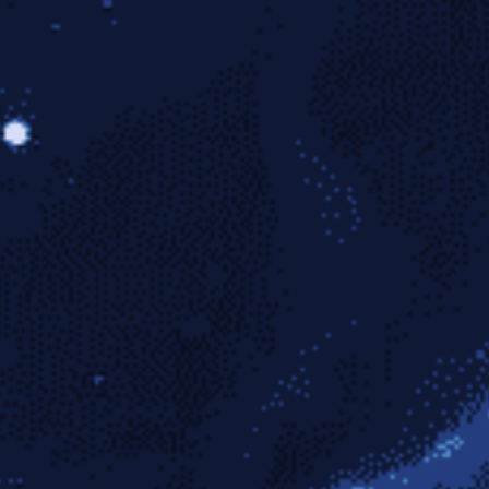
这进一步加剧了球队丢分危机。
缺乏足够的大赛经验，让整个中场运转变得缓慢且无序。相比之
升自己的竞技状态。然而，由于主力阵容受伤病困扰，新人被迫
。
而言，需要更为合理的发展规划与培养机制，以帮助他们快速成
积淀的豪门球队中。只有这样才能从根本上解决当前团队内存在
略调整不足
应具备针对不同情况及时调整策略的能力。然而，目前皇马主帅
时，他未能有效地进行战术布置和人员调配，使得球队始终处于
使得原有优势被削弱至最小。
利用现有资源提升整体实力也是教练必须面对的重要课题。从实